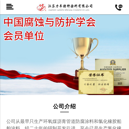
公司介绍
公司从最早只生产环氧煤沥青管道防腐涂料和氯化橡胶船
舶涂料，经二十年的研制开发引进，至今已是生产氯化橡