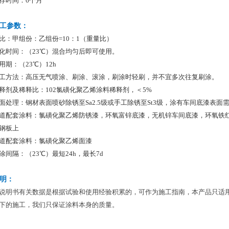
存时间：6个月
工参数：
比：甲组份：乙组份=10：1（重量比）
化时间：（23℃）混合均匀后即可使用。
用期：（23℃）12h
工方法：高压无气喷涂、刷涂、滚涂，刷涂时轻刷，并不宜多次往复刷涂。
释剂及稀释比：102氯磺化聚乙烯涂料稀释剂，＜5%
面处理：钢材表面喷砂除锈至Sa2.5级或手工除锈至St3级，涂有车间底漆表面需
道配套涂料：氯磺化聚乙烯防锈漆，环氧富锌底漆，无机锌车间底漆，环氧铁红车
钢板上
道配套涂料：氯磺化聚乙烯面漆
涂间隔：（23℃）最短24h，最长7d
明：
说明书有关数据是根据试验和使用经验积累的，可作为施工指南，本产品只适
下的施工，我们只保证涂料本身的质量。