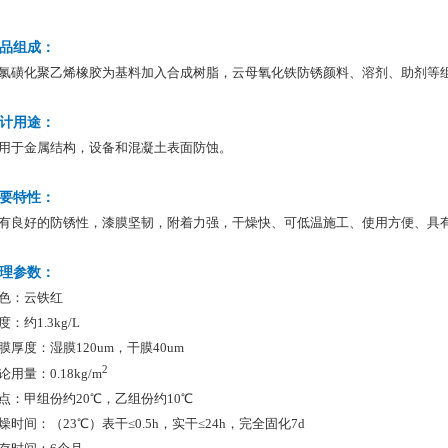
品组成：
氯磺化聚乙烯橡胶为基料加入合成树脂，云母氧化铁防锈颜料、溶剂、助剂等
计用途：
用于金属结构，设备和混凝土表面防蚀。
要特性：
有良好的防锈性，漆膜坚韧，附着力强，干燥快、可低温施工、使用方便、具
理参数：
色：云铁红
度：约1.3kg/L
膜厚度：湿膜120um，干膜40um
2
论用量：0.18kg/m
点：甲组份约20℃，乙组份约10℃
燥时间：（23℃）表干≤0.5h，实干≤24h，完全固化7d