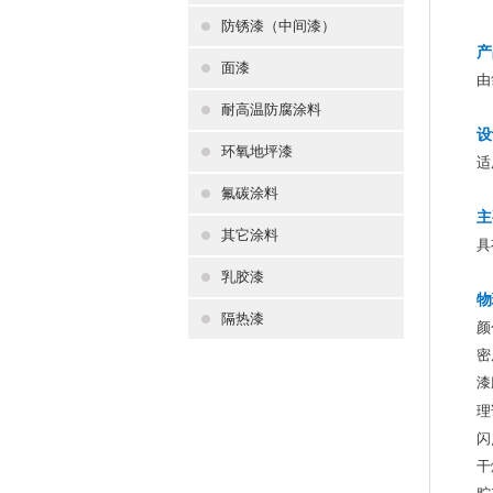
防锈漆（中间漆）
产
面漆
由
耐高温防腐涂料
设
环氧地坪漆
适
氟碳涂料
主
其它涂料
具
乳胶漆
物
隔热漆
颜
密
漆
理
闪
干