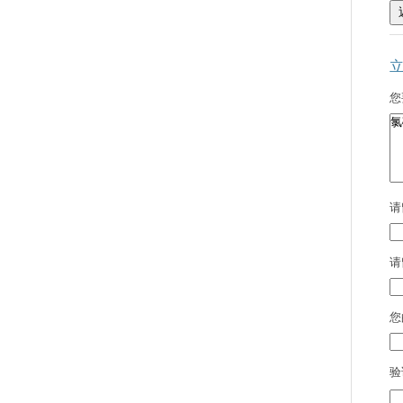
您
请
请
您
验