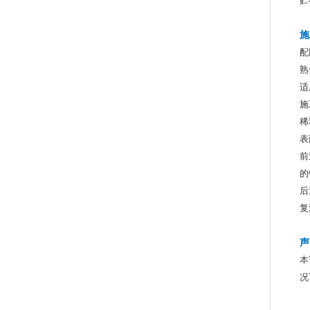
贮
施
配
熟
适
施
稀
表
前
的
后
复
声
本
况