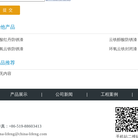
其他产品
酸红丹防锈漆
云铁醇酸防锈漆
氧云铁防锈漆
环氧云铁封闭漆
新品推荐
无内容
产品展示
公司新闻
工程案例
：+86-519-88603413
na-lifeng@china-lifeng.com
手机站二维