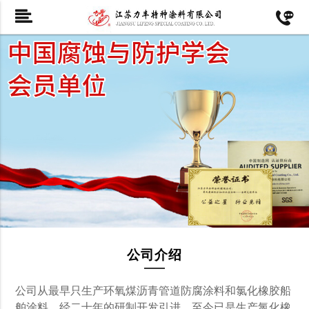
公司介绍
公司从最早只生产环氧煤沥青管道防腐涂料和氯化橡胶船
舶涂料，经二十年的研制开发引进，至今已是生产氯化橡