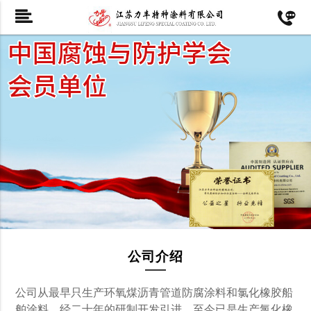
公司介绍
公司从最早只生产环氧煤沥青管道防腐涂料和氯化橡胶船
舶涂料，经二十年的研制开发引进，至今已是生产氯化橡