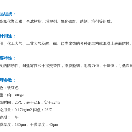
品组成：
高氯化聚乙稀、合成树脂、增塑剂、氧化铁红、助剂、溶剂等组成。
计用途：
用于化工大气、工业大气及酸、碱、盐类腐蚀的各种钢结构或混凝土表面防蚀
要特性：
良的防锈性、耐盐雾性和干湿交替性，漆膜坚韧，附着力强，干燥快，可低温
理参数：
色：铁红色
重：约1.30kg/L
燥时间：25℃，表干≤1h，实干≤24h
论用量：0.17kg/m2 闪点：26℃
存期：一年
膜厚度：135µm，干膜厚度：45µm