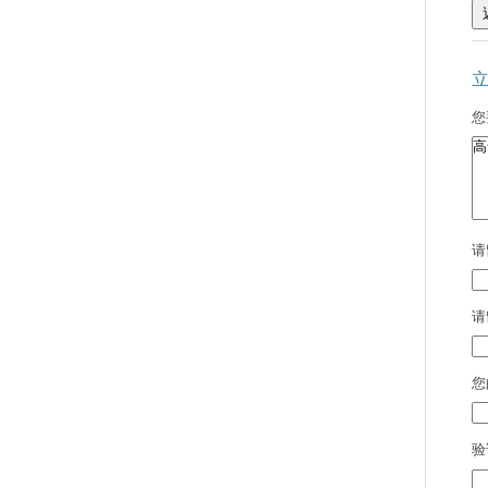
您
请
请
您
验