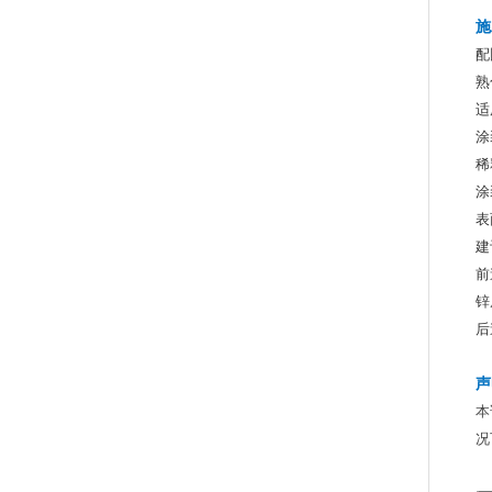
施
配
熟
适
涂
稀
涂
表
建
前
锌
后
声
本
况