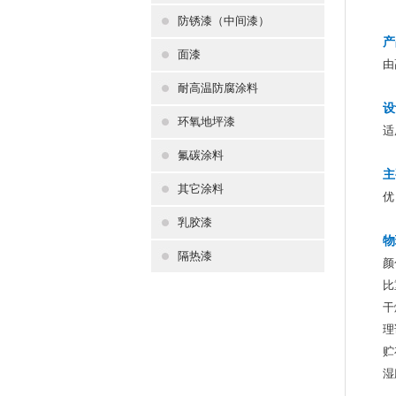
防锈漆（中间漆）
产
面漆
由
耐高温防腐涂料
设
环氧地坪漆
适
氟碳涂料
主
其它涂料
优
乳胶漆
物
隔热漆
颜
比
干
理
贮
湿