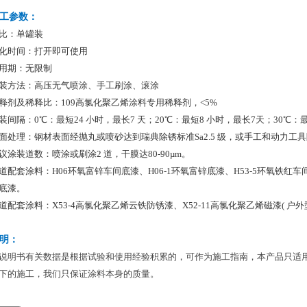
工参数：
比：单罐装
化时间：打开即可使用
用期：无限制
装方法：高压无气喷涂、手工刷涂、滚涂
释剂及稀释比：109高氯化聚乙烯涂料专用稀释剂，<5%
装间隔：0℃：最短24 小时，最长7 天；20℃：最短8 小时，最长7天；30℃：最
面处理：钢材表面经抛丸或喷砂达到瑞典除锈标准Sa2.5 级，或手工和动力工具除
议涂装道数：喷涂或刷涂2 道，干膜达80-90µm。
道配套涂料：H06环氧富锌车间底漆、H06-1环氧富锌底漆、H53-5环氧铁红车间
底漆。
道配套涂料：X53-4高氯化聚乙烯云铁防锈漆、X52-11高氯化聚乙烯磁漆( 户外型
明：
说明书有关数据是根据试验和使用经验积累的，可作为施工指南，本产品只适
下的施工，我们只保证涂料本身的质量。