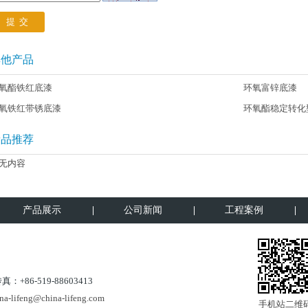
其他产品
氧酯铁红底漆
环氧富锌底漆
氧铁红带锈底漆
环氧酯稳定转化
新品推荐
无内容
产品展示
公司新闻
工程案例
：+86-519-88603413
na-lifeng@china-lifeng.com
手机站二维