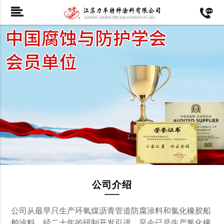
公司介绍
公司从最早只生产环氧煤沥青管道防腐涂料和氯化橡胶船
舶涂料，经二十年的研制开发引进，至今已是生产氯化橡